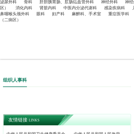
泌尿外科
骨科
肝胆胰胃肠、肛肠疝血管外科
神经外科
神经
区）
消化内科
肾脏内科
中医内分泌代谢科
感染疾病科
鼻咽喉头颈外科
眼科
妇产科
麻醉科、手术室
重症医学科
（二病区）
组织人事科
友情链接
LINKS