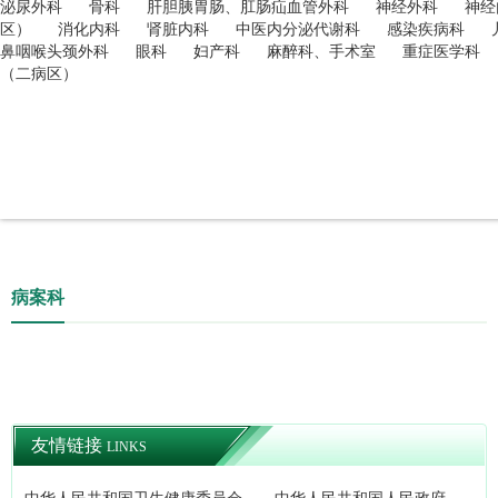
泌尿外科
骨科
肝胆胰胃肠、肛肠疝血管外科
神经外科
神经
区）
消化内科
肾脏内科
中医内分泌代谢科
感染疾病科
鼻咽喉头颈外科
眼科
妇产科
麻醉科、手术室
重症医学科
（二病区）
病案科
友情链接
LINKS