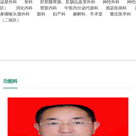
泌尿外科
骨科
肝胆胰胃肠、肛肠疝血管外科
神经外科
神经
区）
消化内科
肾脏内科
中医内分泌代谢科
感染疾病科
鼻咽喉头颈外科
眼科
妇产科
麻醉科、手术室
重症医学科
（二病区）
功能科